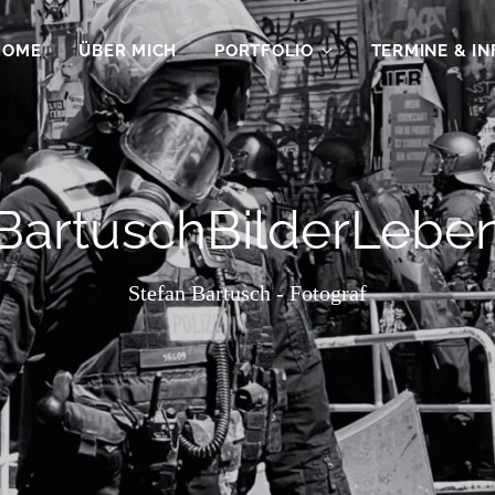
HOME
ÜBER MICH
PORTFOLIO
TERMINE & IN
BartuschBilderLebe
Stefan Bartusch - Fotograf