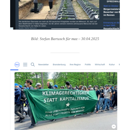
Bild: Stefan Bartusch für maz
–
30.04.202
5