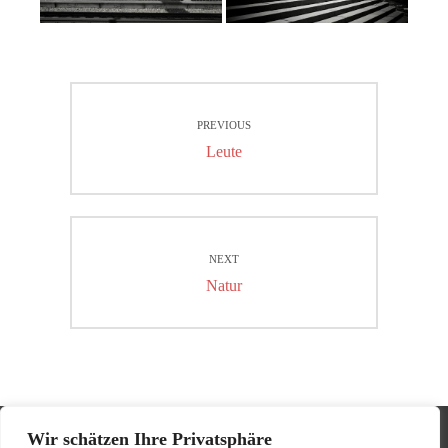
Beitragsnavigation
PREVIOUS
Previous
Leute
post:
NEXT
Next
Natur
post:
Wir schätzen Ihre Privatsphäre